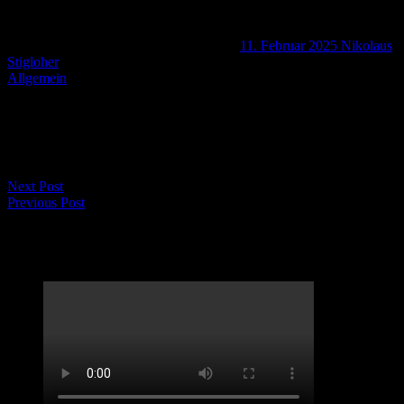
Bilderausstellung „Paris“
Vernissage zur Bilderausstellung „Paris“
11. Februar 2025
Nikolaus
Stigloher
Allgemein
7.März 2025 19.00 Uhr. Café Alte Meierei, Bad Aibling
Reservierung unter: 08061 28 03 721
Next Post
Previous Post
LifveChords Urgesteine Kabarett Hemmschuh