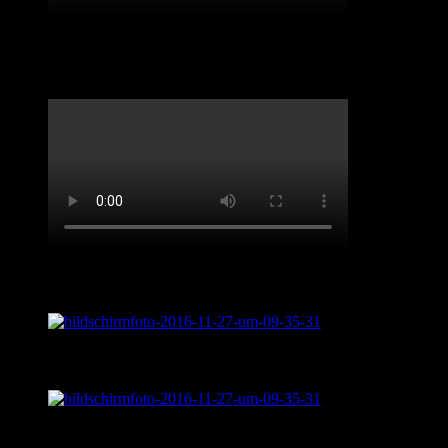
Benefiz-Konzert Sept 2020. „Spirit of Josephine
Baker“
Live aus „Sentimental Journey“
Was ist „Sentimental Journey?“
LifveChords Pro auf Facebook