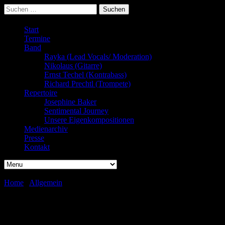
Suchen
nach:
Start
Termine
Band
Rayka (Lead Vocals/ Moderation)
Nikolaus (Gitarre)
Ernst Techel (Kontrabass)
Richard Prechtl (Trompete)
Repertoire
Josephine Baker
Sentimental Journey
Unsere Eigenkompositionen
Medienarchiv
Presse
Kontakt
Home
/
Allgemein
/
Vernissage zur Bilderausstellung „Paris“
Vernissage zur