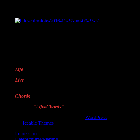
Was ist „Sentimental Journey?“
LifveChords Pro auf Facebook
Warum „LifveChords“?
Life
steht für das Leben
Live
steht für echte,
handgemachte Musik
Chords
steht für Harmonie
Deshalb
"LifveChords"
!
Copyright © 2026, . Proudly powered by
WordPress
. Blackoot
design by
Iceable Themes
.
Impressum
Datenschutzerklärung