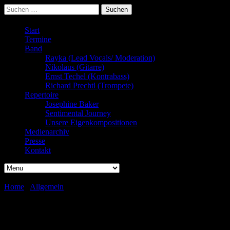
Suchen
nach:
Start
Termine
Band
Rayka (Lead Vocals/ Moderation)
Nikolaus (Gitarre)
Ernst Techel (Kontrabass)
Richard Prechtl (Trompete)
Repertoire
Josephine Baker
Sentimental Journey
Unsere Eigenkompositionen
Medienarchiv
Presse
Kontakt
Home
/
Allgemein
/
10 Jahre LifveChords
10 Jahre LifveChords