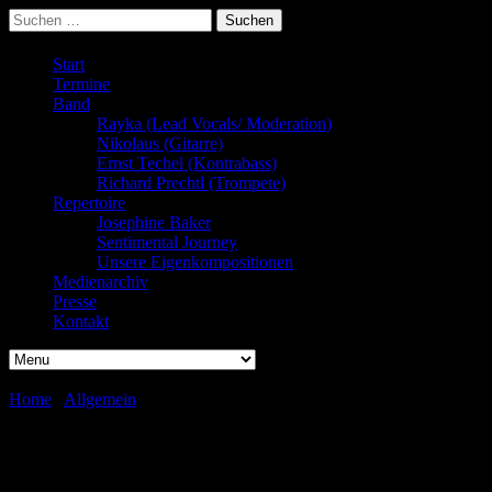
Suchen
nach:
Start
Termine
Band
Rayka (Lead Vocals/ Moderation)
Nikolaus (Gitarre)
Ernst Techel (Kontrabass)
Richard Prechtl (Trompete)
Repertoire
Josephine Baker
Sentimental Journey
Unsere Eigenkompositionen
Medienarchiv
Presse
Kontakt
Home
/
Allgemein
/
Neues von der Studio-Front…
Neues von der Studio-Front…