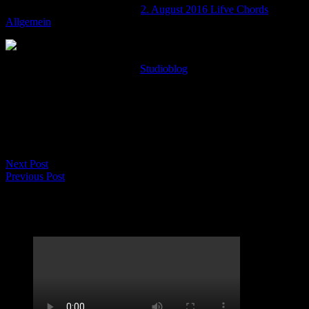
Neues von der Studio-Front…
2. August 2016
Lifve Chords
Allgemein
Servus,
es gibt einen neuen Eintrag im
Studioblog
.
Schaut doch mal vorbei…
Gruß
Eure LifveChords
Next Post
Previous Post
LifveChords Urgesteine Kabarett Hemmschuh