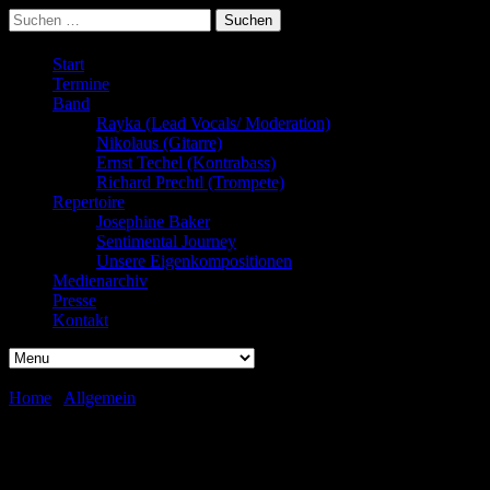
Suchen
nach:
Start
Termine
Band
Rayka (Lead Vocals/ Moderation)
Nikolaus (Gitarre)
Ernst Techel (Kontrabass)
Richard Prechtl (Trompete)
Repertoire
Josephine Baker
Sentimental Journey
Unsere Eigenkompositionen
Medienarchiv
Presse
Kontakt
Home
/
Allgemein
/
Danke, Thal!
Danke, Thal!