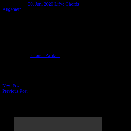
Danke, Thal!
30. Juni 2020
Lifve Chords
Allgemein
Servus zusammen,
was war das für ein schöner Vormittag beim Gasthof Stahuber im
Thal, zum Jazzfrühschoppen des Maxlrainer Kultursommers. Das
Wetter war perfekt, die Gäste zahlreich und die Betreuung durch
den Wirt süffig und schmackhaft. Wir hoffen auf ein Wiedersehen
und bedanken uns auch bei den zahlreichen Ehrengästen und der
Presse für den
schönen Artikel.
Bis bald,
Eure LifveChords
Next Post
Previous Post
LifveChords Urgesteine Kabarett Hemmschuh