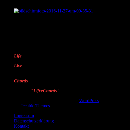
LifveChords Pro auf Facebook
Warum „LifveChords“?
Life
steht für das Leben
Live
steht für echte,
handgemachte Musik
Chords
steht für Harmonie
Deshalb
"LifveChords"
!
Copyright © 2026, . Proudly powered by
WordPress
. Blackoot
design by
Iceable Themes
.
Impressum
Datenschutzerklärung
Kontakt