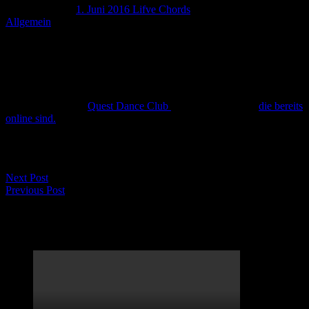
Danke Aibling!
1. Juni 2016
Lifve Chords
Allgemein
Servus,
letzten Sonntag spielten wir im Rahmen des Bayerischen Oldtimer-
Festival am Marienplatz Bad Aibling. Wir haben fleissig dem Wetter
getrotzt und konnten uns über tolle Tanzeinlagen freuen. Vielen
Dank auch an den
Quest Dance Club
für die tollen Fotos,
die bereits
online sind.
Eure LifveChords
Next Post
Previous Post
LifveChords Urgesteine Kabarett Hemmschuh