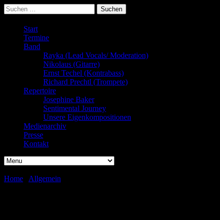
Suchen
nach:
Start
Termine
Band
Rayka (Lead Vocals/ Moderation)
Nikolaus (Gitarre)
Ernst Techel (Kontrabass)
Richard Prechtl (Trompete)
Repertoire
Josephine Baker
Sentimental Journey
Unsere Eigenkompositionen
Medienarchiv
Presse
Kontakt
Home
/
Allgemein
/
Danke Aibling!
Danke Aibling!