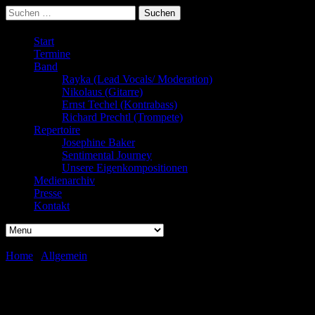
Suchen
nach:
Start
Termine
Band
Rayka (Lead Vocals/ Moderation)
Nikolaus (Gitarre)
Ernst Techel (Kontrabass)
Richard Prechtl (Trompete)
Repertoire
Josephine Baker
Sentimental Journey
Unsere Eigenkompositionen
Medienarchiv
Presse
Kontakt
Home
/
Allgemein
/
2. Zusatztermin Josephine Baker!!!
2. Zusatztermin Josephine