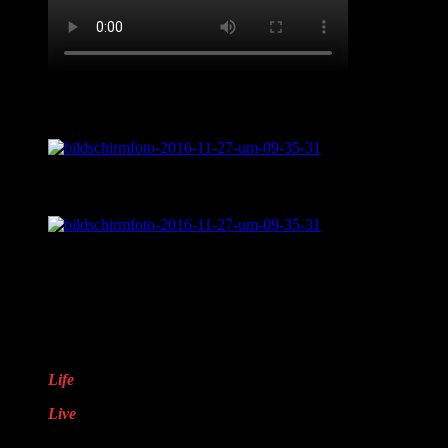
Live aus „Sentimental Journey“
Was ist „Sentimental Journey?“
LifveChords Pro auf Facebook
Warum „LifveChords“?
Life
steht für das Leben
Live
steht für echte,
handgemachte Musik