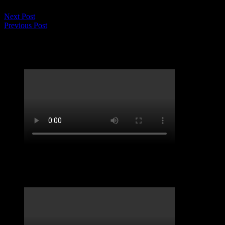
Next Post
Previous Post
LifveChords Urgesteine Kabarett Hemmschuh
Benefiz-Konzert Sept 2020. „Spirit of Josephine
Baker“