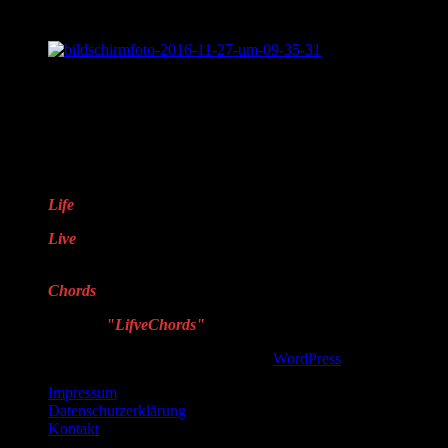
Was ist „Sentimental Journey?“
LifveChords Pro auf Facebook
Warum „LifveChords“?
Life
steht für das Leben
Live
steht für echte,
handgemachte Musik
Chords
steht für Harmonie
Deshalb
"LifveChords"
!
Copyright © 2026, . Proudly powered by
WordPress
. Blackoot desi
Impressum
Datenschutzerklärung
Kontakt