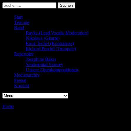
Suchen
nach:
Start
Termine
Band
Rayka (Lead Vocals/ Moderation)
Nikolaus (Gitarre)
Ernst Techel (Kontrabass)
Richard Prechtl (Trompete)
Repertoire
Josephine Baker
Sentimental Journey
Unsere Eigenkompositionen
Medienarchiv
Presse
Kontakt
Home
/
/
Landgasthof Stahuber
Landgasthof Stahuber