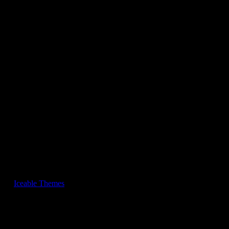
gn by
Iceable Themes
.