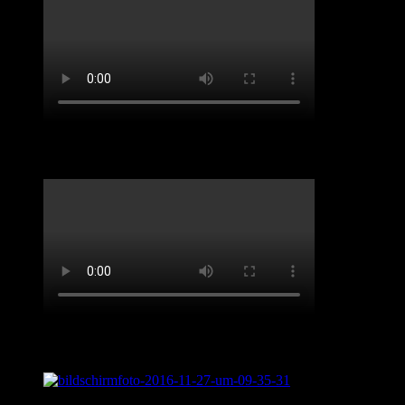
Benefiz-Konzert Sept 2020. „Spirit of Josephine
Live aus „Sentimental Journey“