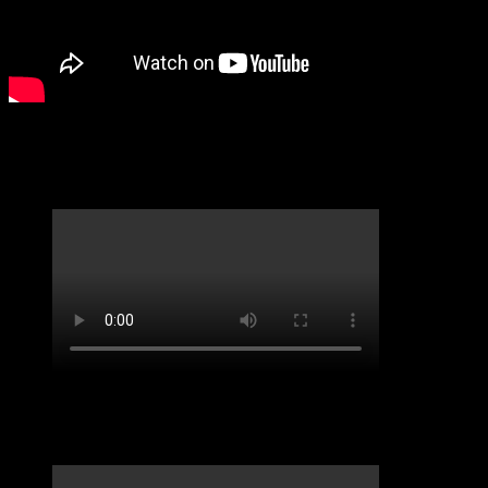
LifveChords Urgesteine Kabarett Hemmschuh
Benefiz-Konzert Sept 2020. „Spirit of Josephine
Baker“