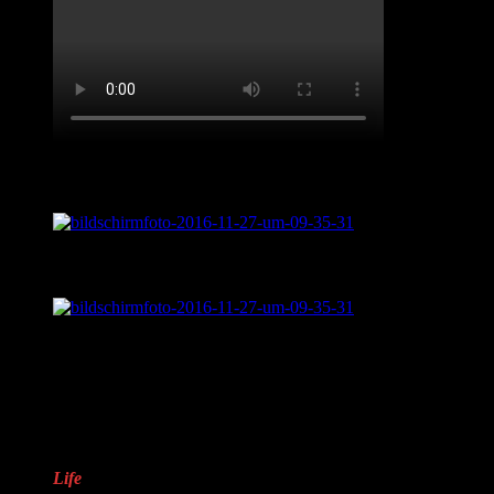
Live aus „Sentimental Journey“
Was ist „Sentimental Journey?“
LifveChords Pro auf Facebook
Warum „LifveChords“?
Life
steht für das Leben