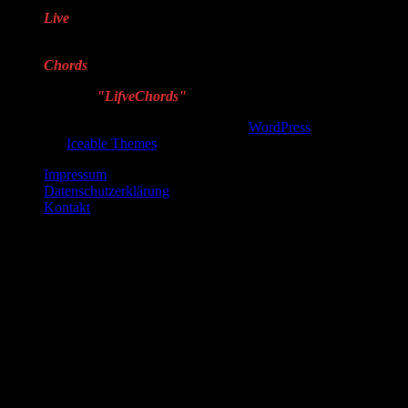
Live
steht für echte,
handgemachte Musik
Chords
steht für Harmonie
Deshalb
"LifveChords"
!
Copyright © 2026, . Proudly powered by
WordPress
. Blackoot
design by
Iceable Themes
.
Impressum
Datenschutzerklärung
Kontakt