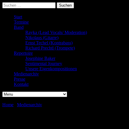
Suchen
nach:
Start
Termine
Band
Rayka (Lead Vocals/ Moderation)
Nikolaus (Gitarre)
Ernst Techel (Kontrabass)
Richard Prechtl (Trompete)
Repertoire
Josephine Baker
Sentimental Journey
Unsere Eigenkompositionen
Medienarchiv
Presse
Kontakt
Home
/
Medienarchiv
/
Videos
Videos