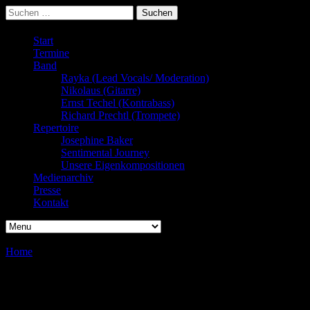
Suchen
nach:
Start
Termine
Band
Rayka (Lead Vocals/ Moderation)
Nikolaus (Gitarre)
Ernst Techel (Kontrabass)
Richard Prechtl (Trompete)
Repertoire
Josephine Baker
Sentimental Journey
Unsere Eigenkompositionen
Medienarchiv
Presse
Kontakt
Home
/
/
Musikkabarett, „Hemmschuh“
Musikkabarett, „Hemmschuh“