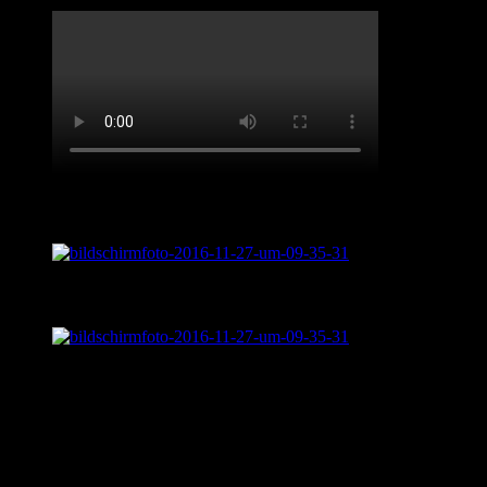
Live aus „Sentimental Journey“
Was ist „Sentimental Journey?“
LifveChords Pro auf Facebook
Warum „LifveChords“?