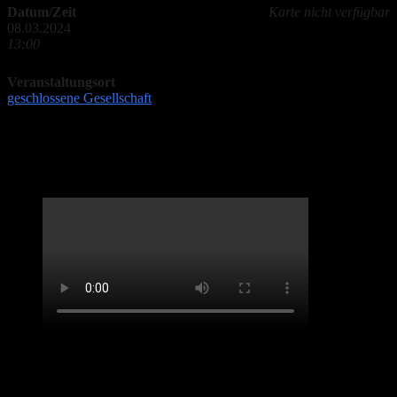
Datum/Zeit
Karte nicht verfügbar
08.03.2024
13:00
Veranstaltungsort
geschlossene Gesellschaft
LifveChords Urgesteine Kabarett Hemmschuh
Benefiz-Konzert Sept 2020. „Spirit of Josephine
Baker“