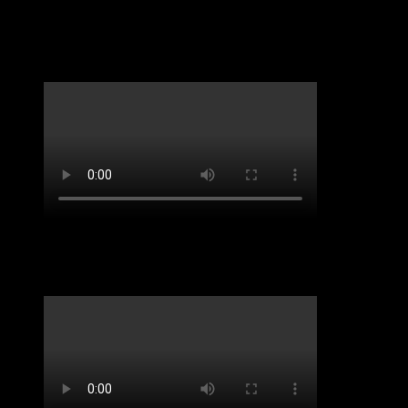
LifveChords Urgesteine Kabarett Hemmschuh
Benefiz-Konzert Sept 2020. „Spirit of Josephine
Baker“