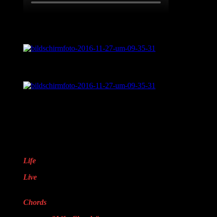
Live aus „Sentimental Journey“
Was ist „Sentimental Journey?“
LifveChords Pro auf Facebook
Warum „LifveChords“?
Life
steht für das Leben
Live
steht für echte,
handgemachte Musik
Chords
steht für Harmonie