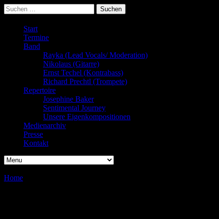
Suchen
nach:
Start
Termine
Band
Rayka (Lead Vocals/ Moderation)
Nikolaus (Gitarre)
Ernst Techel (Kontrabass)
Richard Prechtl (Trompete)
Repertoire
Josephine Baker
Sentimental Journey
Unsere Eigenkompositionen
Medienarchiv
Presse
Kontakt
Home
/
/
Musikabend
Musikabend