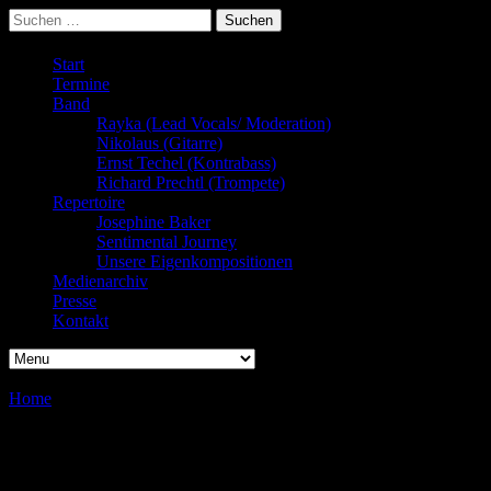
Suchen
nach:
Start
Termine
Band
Rayka (Lead Vocals/ Moderation)
Nikolaus (Gitarre)
Ernst Techel (Kontrabass)
Richard Prechtl (Trompete)
Repertoire
Josephine Baker
Sentimental Journey
Unsere Eigenkompositionen
Medienarchiv
Presse
Kontakt
Home
/
/
Geschlossene Gesellschaft
Geschlossene Gesellschaft