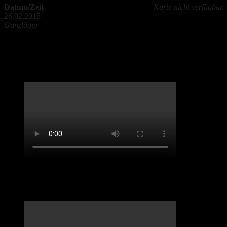
Datum/Zeit
Karte nicht verfügbar
26.02.2015
Ganztägig
LifveChords Urgesteine Kabarett Hemmschuh
Benefiz-Konzert Sept 2020. „Spirit of Josephine
Baker“