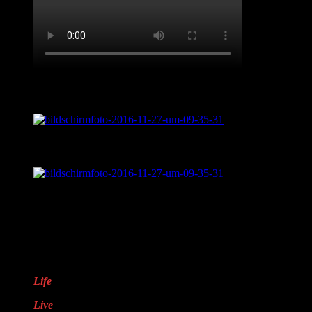
Live aus „Sentimental Journey“
Was ist „Sentimental Journey?“
LifveChords Pro auf Facebook
Warum „LifveChords“?
Life
steht für das Leben
Live
steht für echte,