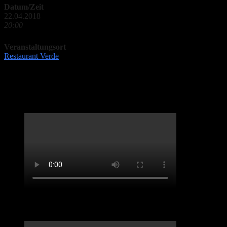
Datum/Zeit
22.04.2018
20:00
Veranstaltungsort
Restaurant Verde
LifveChords Urgesteine Kabarett Hemmschuh
Benefiz-Konzert Sept 2020. „Spirit of Josephine