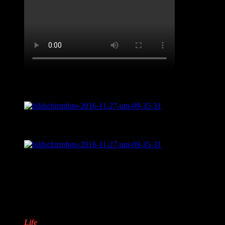
Live aus „Sentimental Journey“
Was ist „Sentimental Journey?“
LifveChords Pro auf Facebook
Warum „LifveChords“?
Life
steht für das Leben