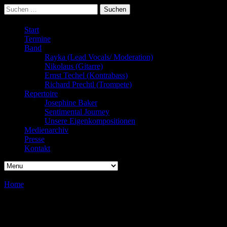
Suchen
nach:
Start
Termine
Band
Rayka (Lead Vocals/ Moderation)
Nikolaus (Gitarre)
Ernst Techel (Kontrabass)
Richard Prechtl (Trompete)
Repertoire
Josephine Baker
Sentimental Journey
Unsere Eigenkompositionen
Medienarchiv
Presse
Kontakt
Home
/
/
Blues, Swing, Jazz & more
Blues, Swing, Jazz & more