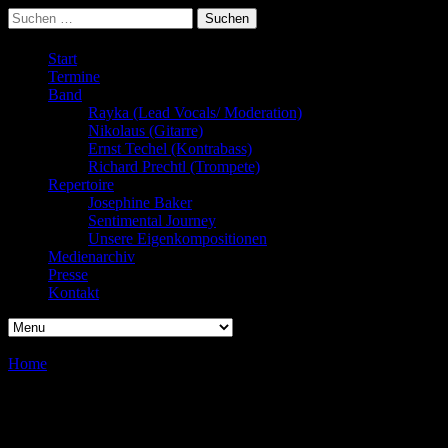
Suchen
nach:
Start
Termine
Band
Rayka (Lead Vocals/ Moderation)
Nikolaus (Gitarre)
Ernst Techel (Kontrabass)
Richard Prechtl (Trompete)
Repertoire
Josephine Baker
Sentimental Journey
Unsere Eigenkompositionen
Medienarchiv
Presse
Kontakt
Home
/
/
Bistroabend
Bistroabend