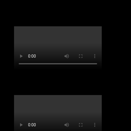
LifveChords Urgesteine Kabarett Hemmschuh
Benefiz-Konzert Sept 2020. „Spirit of Josephine
Baker“