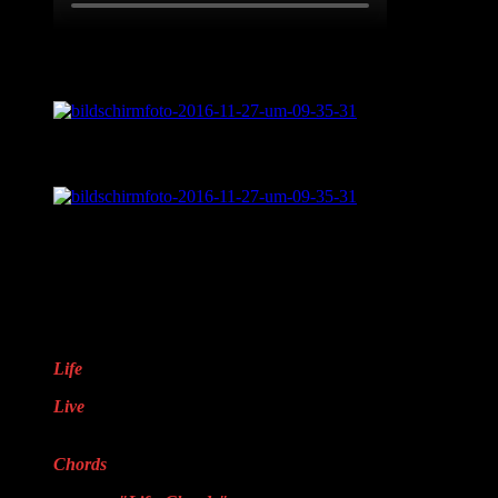
Live aus „Sentimental Journey“
Was ist „Sentimental Journey?“
LifveChords Pro auf Facebook
Warum „LifveChords“?
Life
steht für das Leben
Live
steht für echte,
handgemachte Musik
Chords
steht für Harmonie