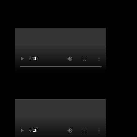
LifveChords Urgesteine Kabarett Hemmschuh
Benefiz-Konzert Sept 2020. „Spirit of Josephine
Baker“