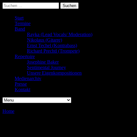
Suchen
nach:
Start
Termine
Band
Rayka (Lead Vocals/ Moderation)
Nikolaus (Gitarre)
Ernst Techel (Kontrabass)
Richard Prechtl (Trompete)
Repertoire
Josephine Baker
Sentimental Journey
Unsere Eigenkompositionen
Medienarchiv
Presse
Kontakt
Home
/
/
Bistroabend
Bistroabend