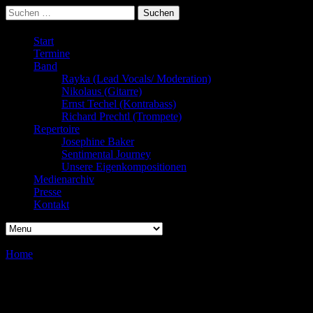
Suchen
nach:
Start
Termine
Band
Rayka (Lead Vocals/ Moderation)
Nikolaus (Gitarre)
Ernst Techel (Kontrabass)
Richard Prechtl (Trompete)
Repertoire
Josephine Baker
Sentimental Journey
Unsere Eigenkompositionen
Medienarchiv
Presse
Kontakt
Home
/
/
Bistroabend
Bistroabend