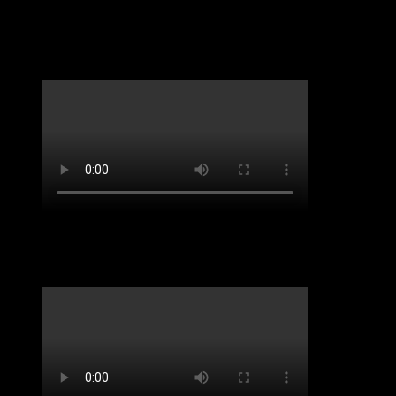
LifveChords Urgesteine Kabarett Hemmschuh
Benefiz-Konzert Sept 2020. „Spirit of Josephine
Baker“