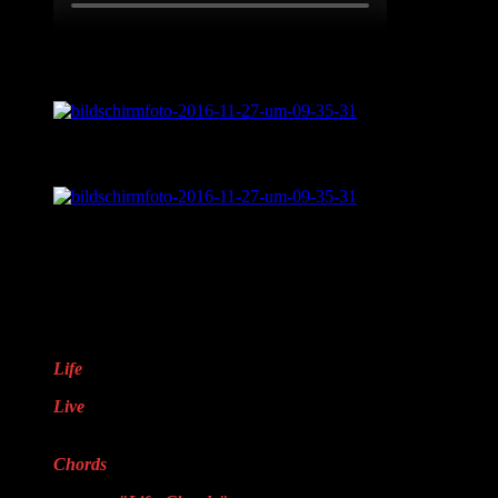
Live aus „Sentimental Journey“
Was ist „Sentimental Journey?“
LifveChords Pro auf Facebook
Warum „LifveChords“?
Life
steht für das Leben
Live
steht für echte,
handgemachte Musik
Chords
steht für Harmonie