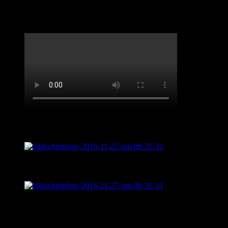
Benefiz-Konzert Sept 2020. „Spirit of Josephine
Baker“
Live aus „Sentimental Journey“
Was ist „Sentimental Journey?“
LifveChords Pro auf Facebook