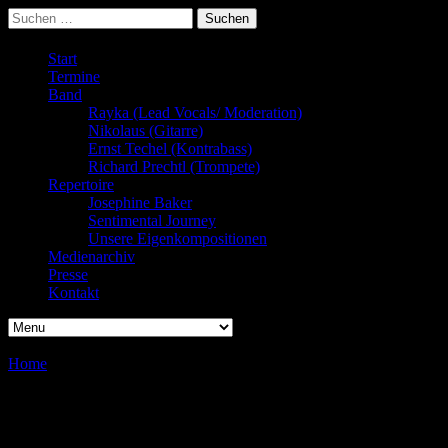
Suchen
nach:
Start
Termine
Band
Rayka (Lead Vocals/ Moderation)
Nikolaus (Gitarre)
Ernst Techel (Kontrabass)
Richard Prechtl (Trompete)
Repertoire
Josephine Baker
Sentimental Journey
Unsere Eigenkompositionen
Medienarchiv
Presse
Kontakt
Home
/
/
2.Wiederholungskonzert, Paris!
2.Wiederholungskonzert,